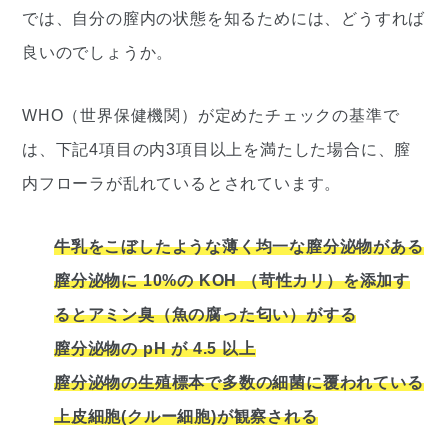
では、自分の膣内の状態を知るためには、どうすれば
良いのでしょうか。
WHO（世界保健機関）が定めたチェックの基準で
は、下記4項目の内3項目以上を満たした場合に、膣
内フローラが乱れているとされています。
牛乳をこぼしたような薄く均一な膣分泌物がある
膣分泌物に 10%の KOH （苛性カリ）を添加す
るとアミン臭（魚の腐った匂い）がする
膣分泌物の pH が 4.5 以上
膣分泌物の生殖標本で多数の細菌に覆われている
上皮細胞(クルー細胞)が観察される