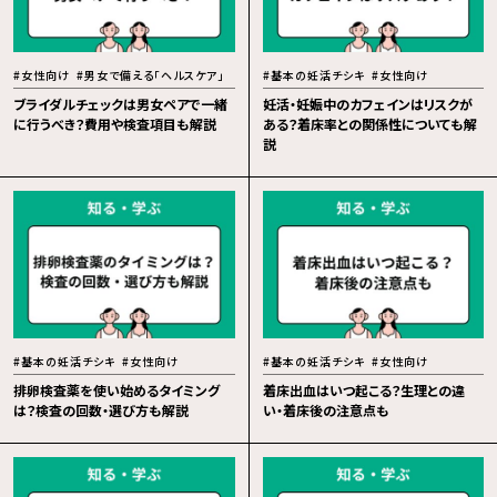
#女性向け
#男女で備える「ヘルスケア」
#基本の妊活チシキ
#女性向け
ブライダルチェックは男女ペアで一緒
妊活・妊娠中のカフェインはリスクが
に行うべき？費用や検査項目も解説
ある？着床率との関係性についても解
説
#基本の妊活チシキ
#女性向け
#基本の妊活チシキ
#女性向け
排卵検査薬を使い始めるタイミング
着床出血はいつ起こる？生理との違
は？検査の回数・選び方も解説
い・着床後の注意点も