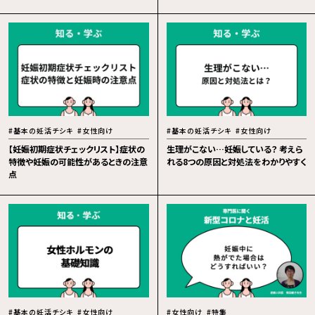
#基本の妊活チシキ
#女性向け
#基本の妊活チシキ
#女性向け
【妊娠初期症状チェックリスト】症状の
生理がこない…妊娠している？ 考えら
特徴や妊娠の可能性があるときの注意
れる8つの原因と対処法をわかりやすく
点
#基本の妊活チシキ
#女性向け
#女性向け
#特集