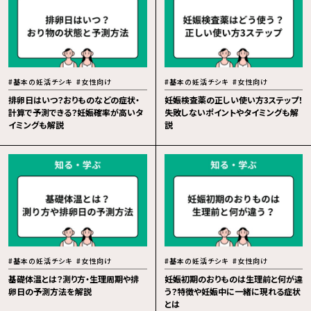
#基本の妊活チシキ
#女性向け
#基本の妊活チシキ
#女性向け
排卵日はいつ？おりものなどの症状・
妊娠検査薬の正しい使い方3ステップ！
計算で予測できる？妊娠確率が高いタ
失敗しないポイントやタイミングも解
イミングも解説
説
#基本の妊活チシキ
#女性向け
#基本の妊活チシキ
#女性向け
基礎体温とは？測り方・生理周期や排
妊娠初期のおりものは生理前と何が違
卵日の予測方法を解説
う？特徴や妊娠中に一緒に現れる症状
とは