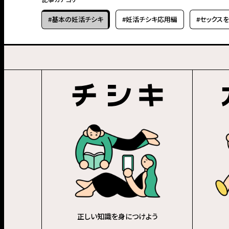
#基本の妊活チシキ
#妊活チシキ応用編
#セックス
正しい知識を身につけよう